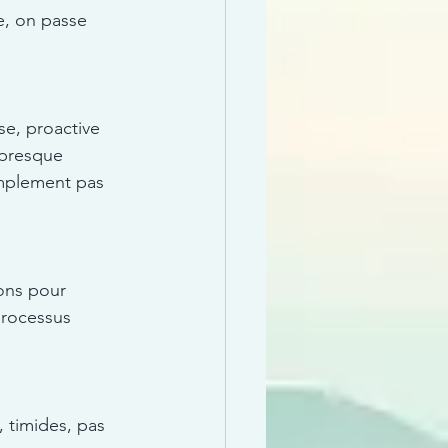
e, on passe 
se, proactive 
 presque 
simplement pas 
ions pour 
processus 
 timides, pas 