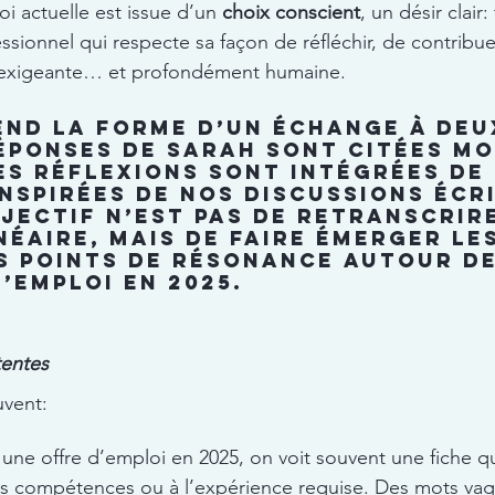
i actuelle est issue d’un 
choix conscient
, un désir clair:
sionnel qui respecte sa façon de réfléchir, de contribuer
 exigeante… et profondément humaine.
end la forme d’un échange à deux
éponses de Sarah sont citées mo
es réflexions sont intégrées de
inspirées de nos discussions écri
bjectif n’est pas de retranscrir
néaire, mais de faire émerger le
s points de résonance autour de
’emploi en 2025.
tentes
uvent:
ne offre d’emploi en 2025, on voit souvent une fiche qu
s compétences ou à l’expérience requise. Des mots vag