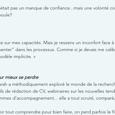
 n’était pas un manque de confiance...mais une volonté c
moule?
e sur mes capacités. Mais je ressens un inconfort face à l
senter” dans les processus. Comme si je devais me calib
dèle implicite. »
ur mieux se perdre
arah a méthodiquement exploré le monde de la recherch
tils de rédaction de CV, webinaires sur les nouvelles ten
mmes d’accompagnement... elle a tout scruté, comparé,
ir tout comprendre pour bien faire, on perd parfois le fi