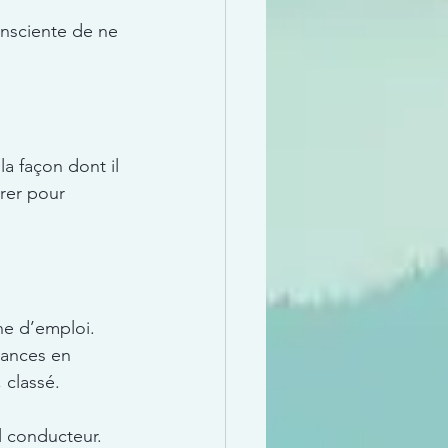
onsciente de ne 
a façon dont il 
rer pour 
e d’emploi. 
dances en 
 classé.
l conducteur. 