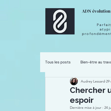
ADN évolution
Parfai
atypi
profondément
Tous les posts
Bien-être au trava
Audrey Lessard
29 
Développement professionnel
Chercher u
espoir
Dernière mise à jour :
24 j