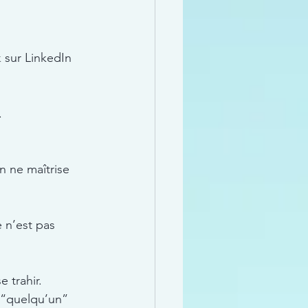
k
 sur LinkedIn 
. 
 ne maîtrise 
 n’est pas 
 trahir. 
e “quelqu’un” 