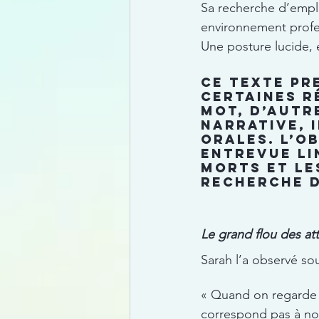
Sa recherche d’emplo
environnement profes
Une posture lucide,
Ce texte pr
certaines r
mot, d’autr
narrative, 
orales. L’o
entrevue li
morts et le
recherche d
Le grand flou des at
Sarah l’a observé so
« Quand on regarde u
correspond pas à no