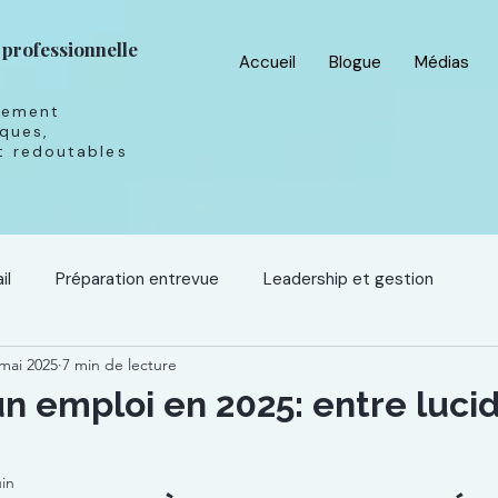
 professionnelle
Accueil
Blogue
Médias
tement
ques,
 redoutables
il
Préparation entrevue
Leadership et gestion
mai 2025
7 min de lecture
Technologie
Les rendez-vous déjantés
n emploi en 2025: entre lucid
uin