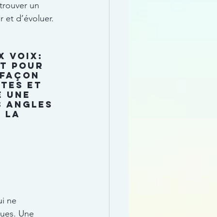
 trouver un 
 et d’évoluer.
 voix: 
t pour 
 façon 
tes et 
e une 
s angles 
 la 
i ne 
ues. Une 