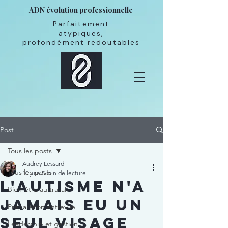
ADN évolution professionnelle
Parfaitement
atypiques,
profondément redoutables
Post
Tous les posts
Audrey Lessard
Tous les posts
10 juin
5 min de lecture
L'autisme n'a
Bien-être au travail
jamais eu un
Préparation entrevue
seul visage
Leadership et gestion