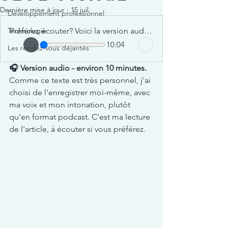
Dernière mise à jour :
15 juil.
Développement professionnel
Technologie
Préférez écouter? Voici la version audio de ce texte
10:04
Les rendez-vous déjantés
🎧 Version audio - environ 10 minutes.
Comme ce texte est très personnel, j'ai 
choisi de l'enregistrer moi-même, avec 
ma voix et mon intonation, plutôt 
qu'en format podcast. C'est ma lecture 
de l'article, à écouter si vous préférez.