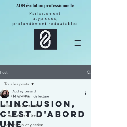
ADN évolution professionnelle
Parfaitement
atypiques,
profondément redoutables
Post
Tous les posts
Audrey Lessard
Tous les posts
14 janv.
4 min de lecture
L'inclusion,
Bien-être au travail
c'est d'abord
Préparation entrevue
une
Leadership et gestion