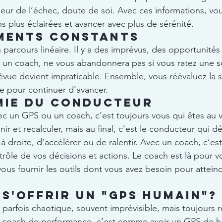
ur de l’échec, doute de soi. Avec ces informations, vo
s plus éclairées et avancer avec plus de sérénité.
ments constants
n parcours linéaire. Il y a des imprévus, des opportunités 
n coach, ne vous abandonnera pas si vous ratez une sor
évue devient impraticable. Ensemble, vous réévaluez la si
ire pour continuer d’avancer.
mie du conducteur
vec un GPS ou un coach, c’est toujours vous qui êtes au 
ir et recalculer, mais au final, c’est le conducteur qui d
 droite, d’accélérer ou de ralentir. Avec un coach, c’est 
rôle de vos décisions et actions. Le coach est là pour v
ous fournir les outils dont vous avez besoin pour attein
s'offrir un "GPS humain"?
 parfois chaotique, souvent imprévisible, mais toujours 
un coach de performance, c’est comme avoir un GPS de h