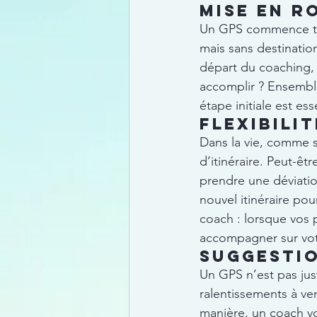
Mise en r
Un GPS commence tou
mais sans destination
départ du coaching, c
accomplir ? Ensemble,
étape initiale est es
Flexibilit
Dans la vie, comme su
d’itinéraire. Peut-ê
prendre une déviatio
nouvel itinéraire po
coach : lorsque vos p
accompagner sur vo
Suggestio
Un GPS n’est pas just
ralentissements à ve
manière, un coach vou