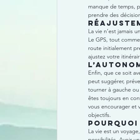
manque de temps, pe
prendre des décision
Réajuste
La vie n’est jamais u
Le GPS, tout comme u
route initialement pr
ajustez votre itinéra
L’autono
Enfin, que ce soit a
peut suggérer, préven
tourner à gauche ou à
êtes toujours en cont
vous encourager et v
objectifs.
Pourquoi 
La vie est un voyage,
possibilités. Avoir 