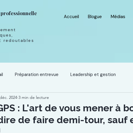
 professionnelle
Accueil
Blogue
Médias
tement
ques,
 redoutables
il
Préparation entrevue
Leadership et gestion
déc. 2024
3 min de lecture
Technologie
Les rendez-vous déjantés
GPS : L'art de vous mener à b
dire de faire demi-tour, sauf 
!