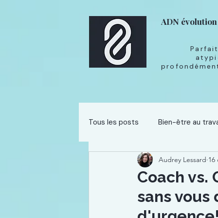
ADN évolution
Parfai
atypi
profondément
Tous les posts
Bien-être au trava
Audrey Lessard
16 
Développement professionnel
Coach vs. 
sans vous 
d'urgence