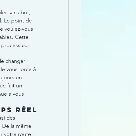
er sans but, 
l. Le point de 
ue voulez-vous 
ables. Cette 
e processus.
 de changer 
le vous force à 
ujours un 
e fait un 
nue à vous 
ps réel
ssi des 
s. De la même 
r votre route : 