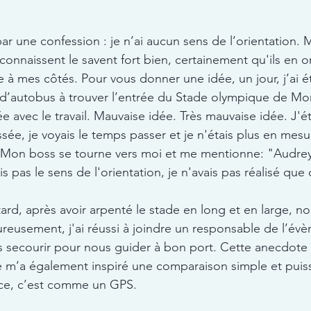
r une confession : je n’ai aucun sens de l’orientation. 
onnaissent le savent fort bien, certainement qu'ils en on
re à mes côtés. Pour vous donner une idée, un jour, j’ai 
 d’autobus à trouver l’entrée du Stade olympique de Mon
e avec le travail. Mauvaise idée. Très mauvaise idée. J'é
essée, je voyais le temps passer et je n'étais plus en mesu
. Mon boss se tourne vers moi et me mentionne: "Audre
s pas le sens de l'orientation, je n'avais pas réalisé que c
ard, après avoir arpenté le stade en long et en large, no
reusement, j'ai réussi à joindre un responsable de l’évè
 secourir pour nous guider à bon port. Cette anecdote m
le m’a également inspiré une comparaison simple et puiss
ce, c’est comme un GPS. 