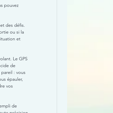
us pouvez 
et des défis. 
tie ou si la 
tuation et 
volant. Le GPS 
écide de 
pareil : vous 
ous épauler, 
dre vos 
rempli de 
aute précision 