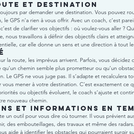
oute et destination
jours par demander une destination. Vous pouvez roul
, le GPS n’a rien à vous offrir. Avec un coach, c’est parei
’est de clarifier vos objectifs : où voulez-vous aller ? Q
 nous travaillons à définir des objectifs clairs et atteign
sentielle, car elle donne un sens et une direction à tout l
é
r la route, les imprévus arrivent. Parfois, vous décidez
tre qu’un chemin semble plus prometteur ou qu’un obstac
n. Le GPS ne vous juge pas. Il s’adapte et recalculera to
ur vous mener à votre destination. C’est exactement ce qu
riorités ou objectifs évoluent, le coach s’ajuste et conti
tre nouveau chemin.
ns et informations en tem
e un outil pour vous dire où tourner. Il vous prévient au
nir, des embouteillages, des travaux et même des radar
s aide à identifier les obstacles qui pourraient surgir su