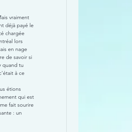
Mais vraiment 
t déjà payé le 
été chargée 
tréal lors 
tais en nage 
re de savoir si 
y quand tu 
'était à ce 
us étions 
nement qui est 
e fait sourire 
ante : un 