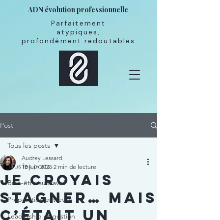
ADN évolution professionnelle
Parfaitement
atypiques,
profondément redoutables
Post
Tous les posts
Audrey Lessard
Tous les posts
15 juin 2025
2 min de lecture
Je croyais
Bien-être au travail
stagner… mais
Préparation entrevue
c’était un
Leadership et gestion