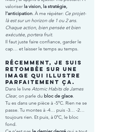
valoriser 
la vision, la stratégie, 
l’anticipation
. À me répéter: 
Ce projet-
là est sur un horizon de 1 ou 2 ans. 
Chaque action, bien pensée et bien 
exécutée, portera fruit. 
Il faut juste faire confiance, garder le 
cap… et laisser le temps au temps. 
Récemment, je suis 
retombée sur une 
image qui illustre 
parfaitement ça. 
Dans le livre 
Atomic Habits de James 
Clear
, on parle du 
bloc de glace
.
Tu es dans une pièce à -5°C. Rien ne se 
passe. Tu montes à -4… puis -3… -2… 
toujours rien. Et puis, à 0°C, le bloc 
fond.
Ce n’est pas 
le dernier degré
 qui a tout 