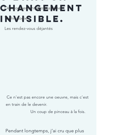
changement
Développement professionnel
invisible.
Technologie
Les rendez-vous déjantés
Ce n'est pas encore une oeuvre, mais c'est 
en train de le devenir.                                    
                 Un coup de pinceau à la fois. 
Pendant longtemps, j’ai cru que plus 