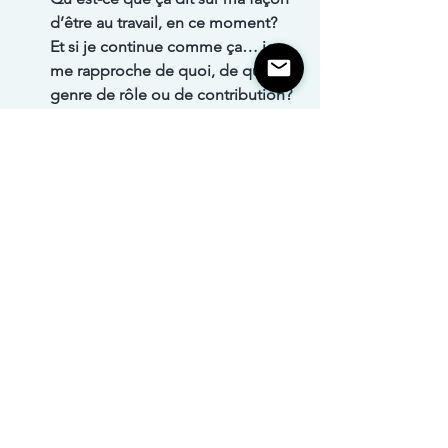
d’être au travail, en ce moment?
Et si je continue comme ça… je 
me rapproche de quoi, de quel 
genre de rôle ou de contribution?
Termine avec cette phrase (ou 
encore mieux invente la tienne): 
“Je construis quelque chose, 
même si ça ne se voit pas encore.”
Leadership et gestion
Bien-être au travail
Voir tout
Posts récents